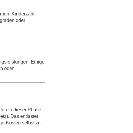
men, Kinderzahl,
egraden oder
ngs­leistungen. Einige
en oder
lten in dieser Phase
etz). Das entlastet
ge-Kosten selbst zu