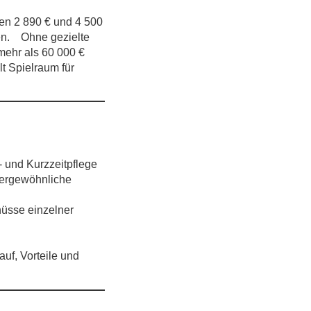
hen
2 890 € und 4 500
gen. Ohne gezielte
mehr als
60 000 €
t Spielraum für
- und Kurzzeitpflege
ßergewöhnliche
hüsse einzelner
uf, Vorteile und