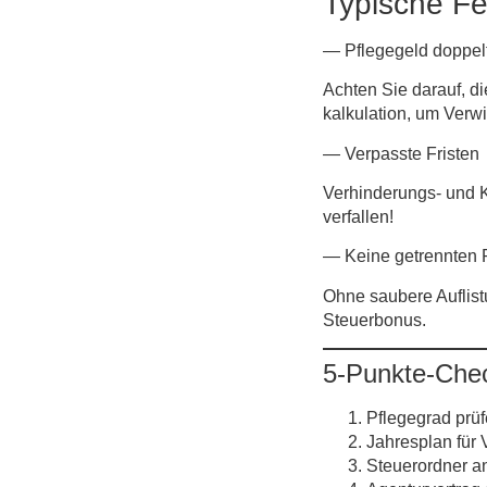
Typische Fe
— Pflegegeld doppel
Achten Sie darauf, d
kalkulation, um Verw
— Verpasste Fristen
Verhinderungs- und K
verfallen!
— Keine getrennten
Ohne saubere Auflistu
Steuer­bonus.
5-Punkte-Check
Pflegegrad prü
Jahresplan für 
Steuerordner a