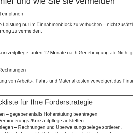
hler und wie Sie sie vermeiden
t einplanen
ie Leistung
nur
im Einnahmenblock zu verbuchen – nicht zusätzl
irrung zu vermeiden.
urzzeit­pflege laufen 12 Monate nach Genehmigung ab. Nicht g
 Rechnungen
ng von Arbeits-, Fahrt- und Material­kosten verweigert das Fin
liste für Ihre Förderstrategie
fen
– gegebenenfalls Höherstufung beantragen.
Verhinderungs-/Kurzzeitpflege
aufstellen.
nlegen
– Rechnungen und Überweisungs­belege sortieren.