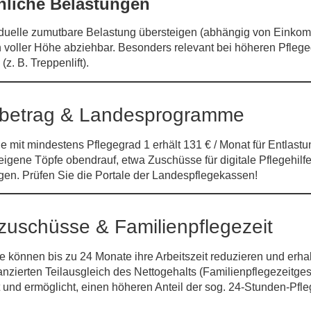
liche Belastungen
iduelle
zumutbare Belastung
übersteigen (abhängig von Einkom
in voller Höhe abziehbar. Besonders relevant bei höheren Pfleg
z. B. Treppenlift).
s­betrag & Landesprogramme
ge mit mindestens Pflegegrad 1 erhält
131 € / Monat
für Entlastu
igene Töpfe obendrauf, etwa Zuschüsse für digitale Pflege­hilf
. Prüfen Sie die Portale der Landes­pflegekassen!
zuschüsse & Familienpflegezeit
e können bis zu
24 Monate
ihre Arbeitszeit reduzieren und erha
anzierten Teil­ausgleich des Nettogehalts (Familien­pflegezeitges
 und ermöglicht, einen höheren Anteil der sog. 24-Stunden-Pfle