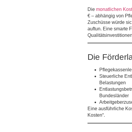
Die
monatlichen Kos
€
– abhängig von Pfle
Zuschüsse würde sic
auftun. Eine smarte 
Qualitäts­investitione
Die Förderl
Pflegekassen­l
Steuerliche En
Belastungen
Entlastungsbe
Bundesländer
Arbeitgeberzu
Eine ausführliche Kos
Kosten“.