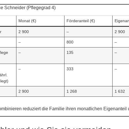
ie Schneider (Pflegegrad 4)
Monat (€)
Förderanteil (€)
Eigenant
r
2 900
–
2 900
–
800
–
flege
–
135
–
–
333
–
ährl.
legt)
2 900
1 268
1 632
mbinieren reduziert die Familie ihren monatlichen Eigen­anteil