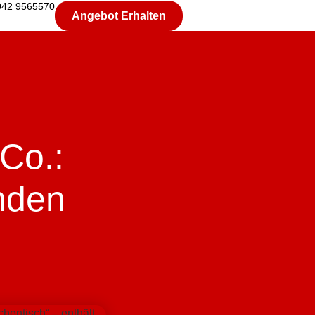
042 9565570
Angebot Erhalten
Co.:
nden