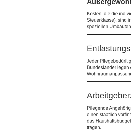
Außergewöhn
Kosten, die die indiv
Steuerklasse), sind 
speziellen Umbauten (
Entlastung
Jeder Pflegebedürfti
Bundesländer legen e
Wohnraumanpassungen
Arbeitgeber
Pflegende Angehörig
einen staatlich vorfin
das Haushalts­budget
tragen.