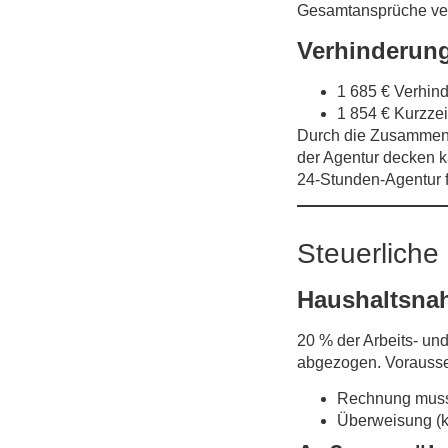
Gesamt­ansprüche ver
Verhinderung
1 685 € Verhind
1 854 € Kurzzeit
Durch die Zusammenl
der Agentur decken ka
24-Stunden-Agentur f
Steuerliche
Haushaltsnah
20 % der Arbeits- un
abgezogen. Vorauss
Rechnung muss 
Überweisung (ke