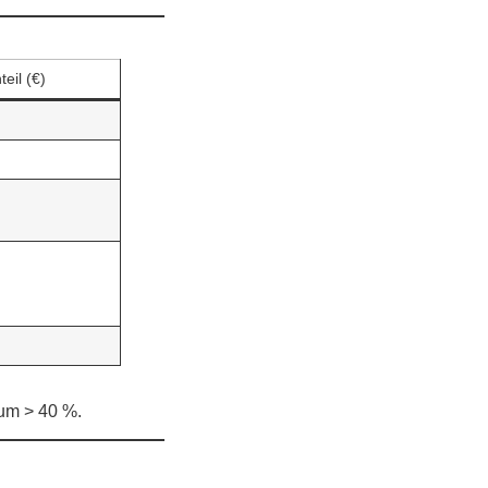
eil (€)
 um > 40 %.