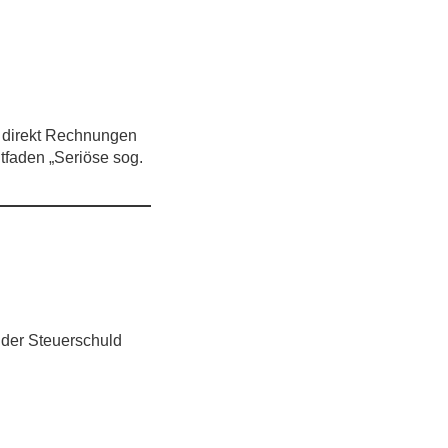
s direkt Rechnungen
itfaden „Seriöse sog.
der Steuer­schuld