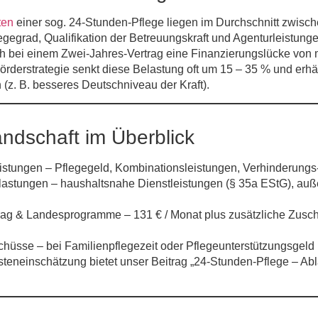
ten
einer sog. 24-Stunden-Pflege liegen im Durchschnitt zwisc
gegrad, Qualifikation der Betreuungskraft und Agenturleistun
h bei einem Zwei-Jahres-Vertrag eine Finanzierungslücke von 
Förderstrategie senkt diese Belastung oft um
15 – 35 %
und erhäl
n (z. B. besseres Deutsch­niveau der Kraft).
andschaft im Überblick
eistungen
– Pflegegeld, Kombinations­leistungen, Verhinderungs
tlastungen
– haushaltsnahe Dienstleistungen (§ 35a EStG), au
trag & Landesprogramme
– 131 € / Monat plus zusätzliche Zusc
schüsse
– bei Familienpflegezeit oder Pflegeunterstützungs­geld
ten­einschätzung bietet unser Beitrag „24-Stunden-Pflege – Abla