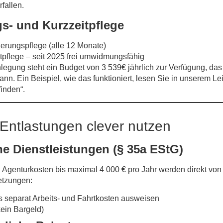
fallen.
s- und Kurzzeitpflege
erungs­pflege
(alle 12 Monate)
­pflege
– seit 2025 frei umwidmungs­fähig
egung steht ein Budget von
3 539€
jährlich zur Verfügung, da
nn. Ein Beispiel, wie das funktioniert, lesen Sie in unserem Le
inden“.
 Entlastungen clever nutzen
e Dienstleistungen (§ 35a EStG)
d Agentur­kosten bis maximal
4 000 €
pro Jahr werden direkt von 
etzungen:
separat Arbeits- und Fahrtkosten ausweisen
in Bar­geld)